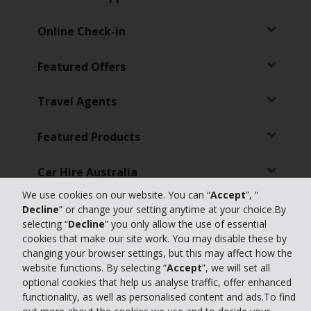
Online Check-in
Featured Offers
Travel Agents
Featured Products
Car Hire Australia
We use cookies on our website. You can “
Accept
”, “
Global Car Hire Destinations
Decline
” or change your setting anytime at your choice.By
selecting “
Decline
” you only allow the use of essential
cookies that make our site work. You may disable these by
Top Australian Car Hire Locations
changing your browser settings, but this may affect how the
website functions. By selecting “
Accept
”, we will set all
optional cookies that help us analyse traffic, offer enhanced
functionality, as well as personalised content and ads.To find
© 2026 The Hertz Corporation. Hertz is committed to your privacy. For