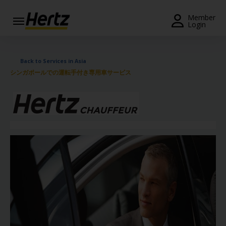
Menu
Member
Login
Start Your
Reservation
Back to Services in Asia
シンガポールでの運転手付き専用車サービス
View /
Modify
/
Cancel
Locations
Special
Offers
Join /
Gold
Overview