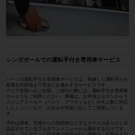
EN/AU
Reservations
Car
Hire
Deals
シンガポールでの運転手付き専用車サービス
Locations
ハーツの運転手付き専用車サービスは、熟練した運転手がお
Hertz
客様を目的地まで安全にお連れするサービスです。
Gold+
アジア各国へのご出張、ご旅行の際には、運転手付き専用車
サービスをご利用ください。車種は、お手頃なセダンからラ
グジュアリーカー（ベンツ、アウディなど）や大人数に対応
Vehicles
したミニバンなど、お好みや用途に応じてご用意していま
す。
Product
予約は簡単。空港からの目的地など主なホテルはあらかじめ
&
設定されているプルダウンメニューから選択するだけです。
Services
なお、プルダウンに目的地の設定がない場所は、住所を入力